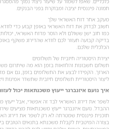
כלכליים. שאפו לשמור על שיעור ניצול נמוך מהמסגר
תמונה פיננסית יציבה ומבוקרת בפני הבנקים.
מעקב אחר דוח האשראי שלך
חשוב לבדוק את דוח האשראי באופן קבוע כדי לוודא ש
כמו חוב ישן ששולם ולא הוסר מדוח האשראי, יכולות 
בדיקה קבועה תעזור לכם לוודא שהדירוג משקף באופ
הכלכלית שלכם.
יצירת היסטוריה חיובית של תשלומים
תשלום חשבונות והלוואות בזמן הוא מה שיתרום משמ
הארוך. הקפידו לבצע את התשלומים בזמן, גם אם מדו
ליצור היסטוריית תשלומים חיובית שתשדר אמינות ויצי
איך נועם איזנברגר ייעוץ משכנתאות יכול לעזור
לשפר את דירוג האשראי לבד זה אפשרי, אבל ייעוץ מק
ההבדל. נועם איזנברגר ייעוץ משכנתאות מציעים שירו
תוכנית פיננסית שמטרתה לא רק לשפר את דירוג האש
בצורה המיטבית לקבלת משכנתא בתנאים הטובים ביות