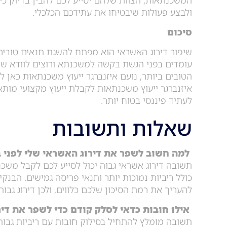
המשכנתאות, הצוות שלהם יסייע לכם להבין בדיוק כי
ולבצע פעולות שיבטיחו את עתידכם הכלכלי.
סיכום
שיפור דירוג האשראי הוא מפתח להשגת תנאים טובי
עומדים בפני הגשת בקשה למשכנתא ורוצים לוודא 
הטובים ביותר, נועם איזנברגר ייעוץ משכנתאות כאן ל
איזנברגר ייעוץ משכנתאות לקבלת ייעוץ מקצועי מותא
לעתיד פיננסי בטוח יותר.
שאלות ותשובות
למה חשוב לשפר את דירוג האשראי שלי לפני
תשובה דירוג אשראי גבוה יכול לסייע לכם לקבל משכנ
כולל ריביות נמוכות יותר ותנאי פריסה גמישים. הבנק
להעריך את רמת הסיכון שלכם כלווים, ולכן דירוג גבוה
אילו חובות כדאי לסלק קודם כדי לשפר את די
תשובה מומלץ להתחיל בסילוק חובות עם ריביות גבוהו