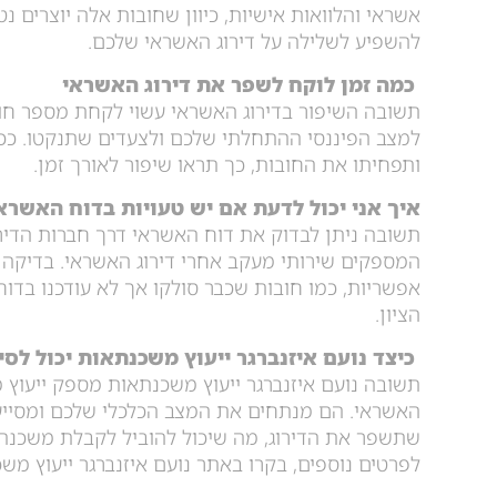
אשראי והלוואות אישיות, כיוון שחובות אלה יוצרים נטל
להשפיע לשלילה על דירוג האשראי שלכם.
כמה זמן לוקח לשפר את דירוג האשראי
תשובה השיפור בדירוג האשראי עשוי לקחת מספר ח
למצב הפיננסי ההתחלתי שלכם ולצעדים שתנקטו. ככ
ותפחיתו את החובות, כך תראו שיפור לאורך זמן.
איך אני יכול לדעת אם יש טעויות בדוח האשרא
תשובה ניתן לבדוק את דוח האשראי דרך חברות הדירוג
המספקים שירותי מעקב אחרי דירוג האשראי. בדיקה ז
אפשריות, כמו חובות שכבר סולקו אך לא עודכנו בדו
הציון.
כיצד נועם איזנברגר ייעוץ משכנתאות יכול לסי
תשובה נועם איזנברגר ייעוץ משכנתאות מספק ייעוץ מ
האשראי. הם מנתחים את המצב הכלכלי שלכם ומסייעי
שתשפר את הדירוג, מה שיכול להוביל לקבלת משכנתא
לפרטים נוספים, בקרו באתר נועם איזנברגר ייעוץ מש