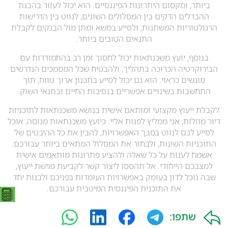
ביותר, ומקסום היתרונות הפיננסיים. הוא יכול לעזור בהבנת
ההבדלים הדקים בין המסלולים השונים, לנווט בין הדרישות
הרגולטוריות המשתנות, ולסייע במשא ומתן מול הבנקים לקבלת
התנאים הטובים ביותר.
בנוסף, יועץ משכנתאות יכול לחסוך זמן רב בהתמודדות עם
הבירוקרטיה הכרוכה בתהליך, ולהבטיח שכל המסמכים הנדרשים
מוגשים כראוי. הוא גם יכול לסייע בתכנון ארוך טווח, תוך
התחשבות בשינויים אפשריים בנסיבות החיים ובתנאי השוק.
לקבלת ייעוץ מקצועי ומותאם אישית בנושא משכנתאות לתוכניות
דיור מוזלות, אני ממליץ לפנות אליי. כיועץ משכנתאות מנוסה, אוכל
לסייע לכם לנווט בסבך האפשרויות, להבין את כל ההיבטים של
התוכניות השונות, ולבחור את המסלול המתאים ביותר עבורכם.
אשמח לענות על כל שאלה ולהציע פתרונות מותאמים אישית
למצבכם הייחודי. אל תהססו ליצור קשר לקביעת פגישת ייעוץ,
שבה נוכל לדון בעומק באפשרויות העומדות בפניכם ולבנות יחד
את התוכנית הפיננסית המיטבית עבורכם.
שתפו: