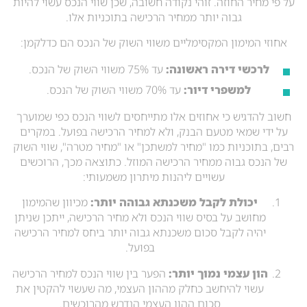
על פי מחיר החוזה. זוהי נקודה חשובה, שכן שווי הנכס עשוי להיות
גבוה יותר ממחיר הרכישה בתוכניות אלו.
אחוזי המימון המקסימליים משווי השוק של הנכס הם כדלקמן:
לרכשי דירה ראשונה:
עד 75% משווי השוק של הנכס.
למשפרי דיור:
עד 70% משווי השוק של הנכס.
חשוב להדגיש כי אחוזים אלו מתייחסים לשווי הנכס כפי שמוערך
על ידי שמאי מטעם הבנק, ולא למחיר הרכישה בפועל. במקרים
רבים, בתוכניות כמו "מחיר למשתכן" או "מחיר מטרה", שווי השוק
של הנכס גבוה ממחיר הרכישה המוזל. כתוצאה מכך, הרוכשים
עשויים ליהנות מיתרון משמעותי:
יכולת לקבל משכנתא גבוהה יותר:
מכיוון שהמימון
מחושב על בסיס שווי הנכס ולא מחיר הרכישה, ייתכן שניתן
יהיה לקבל סכום משכנתא גבוה יותר ביחס למחיר הרכישה
בפועל.
הון עצמי נמוך יותר:
הפער בין שווי הנכס למחיר הרכישה
עשוי להיחשב כחלק מההון העצמי, מה שעשוי להקטין את
סכום ההון העצמי הנדרש מהרוכשים.