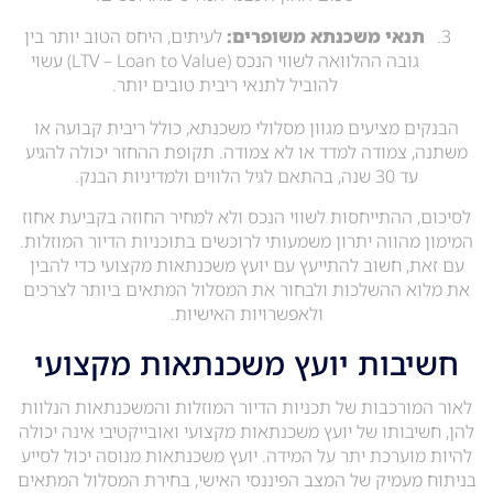
תנאי משכנתא משופרים:
לעיתים, היחס הטוב יותר בין
גובה ההלוואה לשווי הנכס (LTV – Loan to Value) עשוי
להוביל לתנאי ריבית טובים יותר.
הבנקים מציעים מגוון מסלולי משכנתא, כולל ריבית קבועה או
משתנה, צמודה למדד או לא צמודה. תקופת ההחזר יכולה להגיע
עד 30 שנה, בהתאם לגיל הלווים ולמדיניות הבנק.
לסיכום, ההתייחסות לשווי הנכס ולא למחיר החוזה בקביעת אחוז
המימון מהווה יתרון משמעותי לרוכשים בתוכניות הדיור המוזלות.
עם זאת, חשוב להתייעץ עם יועץ משכנתאות מקצועי כדי להבין
את מלוא ההשלכות ולבחור את המסלול המתאים ביותר לצרכים
ולאפשרויות האישיות.
חשיבות יועץ משכנתאות מקצועי
לאור המורכבות של תכניות הדיור המוזלות והמשכנתאות הנלוות
להן, חשיבותו של יועץ משכנתאות מקצועי ואובייקטיבי אינה יכולה
להיות מוערכת יתר על המידה. יועץ משכנתאות מנוסה יכול לסייע
בניתוח מעמיק של המצב הפיננסי האישי, בחירת המסלול המתאים