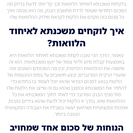
בלקיחת משכנתא לאיחוד הלוואות וכך קל יותר לדעת בדיוק מה
הסכום החודשי שעומד לרדת מחשבון הבנק, מה הוא מכסה ואיך
כל סכום כזה מקדם את הלקוח לקראת סילוק ההלוואות שלו.
איך לוקחים משכנתא לאיחוד
הלוואות?
כאמור, הדרך הכי טובה לקחת משכנתא לאיחוד הלוואות היא
באמצעות קבלת סיוע וליווי צמוד של יועץ משכנתאות. הוא זה
שימפה את ההלוואות הקיימות, יבין מה הסכומים השונים ומה
שיעורי הריבית המדוברים, יבצע חישובים על בסיס ההכנסות של
הלקוח בנוגע לסכום הכדאי שהוא יוכל לעמוד בו בחודש כדי
להחזיר את המשכנתא וכמובן שהוא גם זה שייצג את הלקוח שלו
מול סניף הבנק המדובר כדי לאחד לתוך המשכנתא את כל
ההלוואות שיש. בדרך זו הלקוח יכול לדעת שהוא בידיים טובות,
אמינות ומקצועיות ושהיועץ יעשה בשבילו את העבודה המקצועית
הטובה ביותר.
הנוחות של סכום אחד שמחויב