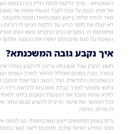
המשכנתא – צריך הלקוח לכתת רגליו בין הבנקים השוני
של אותו הבנק על מנת לקבל הצעות שונות של משכנ
מאד להיות מלווה ביועץ משכנתאות מנוסה ומקצועי, 
לא ינצלו את חוסר הידע של הלקוח ויציעו לו ריביות 
מתאימות לו. במקרים רבים מתקיים משא ומתן ואפילו
השונות על מנת שהבנקים ישפרו את ההצעה שלהם שו
איך נקבע גובה המשכנתא?
חשוב להבין שכל משכנתא צריכה להיקבע בצורה אישי
בנפרד. גובה הסכום ומסלול ההחזר לאורך השנים נקבע
ההשתכרות החודשית, הגיל, המצב הבריאותי וכמובן מ
ביועץ מקצועי לצורך קבלת משכנתא לרכישת דירה הוא
לוודא שהוא מקבל את ההצעות הטובות ביותר ולאחר 
ככל האפשר את שיעור הריבית ולהציע סכום החזר שית
לו מרחב נשימה.
גרים בצפון ומחפשים ייעוץ משכנתאות? פנו לנועם איזנ
סמך המידע האישי שלכם. מוזמנים ליצור קשר במספ